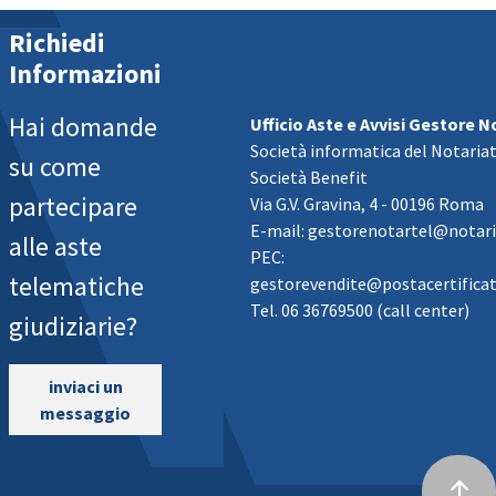
Richiedi
Informazioni
Hai domande
Ufficio Aste e Avvisi Gestore No
Società informatica del Notaria
su come
Società Benefit
partecipare
Via G.V. Gravina, 4 - 00196 Roma
E-mail: gestorenotartel@notari
alle aste
PEC:
telematiche
gestorevendite@postacertificata
Tel. 06 36769500 (call center)
giudiziarie?
inviaci un
messaggio